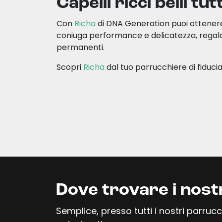
Capelli ricci belli tut
Con
Richa
di DNA Generation puoi ottenere i
coniuga performance e delicatezza, regaland
permanenti.
Scopri
Richa
dal tuo parrucchiere di fiducia
Dove trovare i nost
Semplice, presso tutti i nostri parrucch