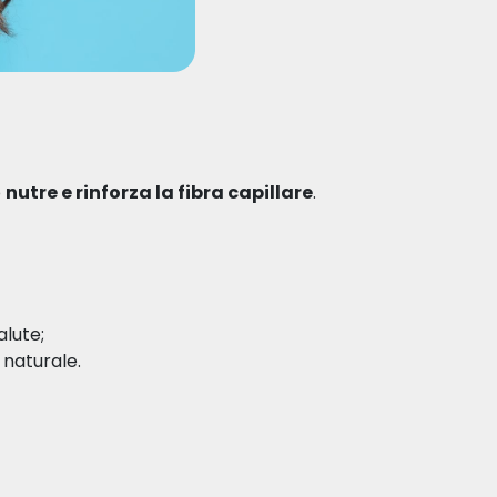
o
nutre e rinforza la fibra capillare
.
alute;
 naturale.